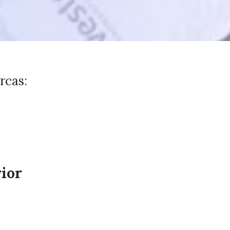
rcas:
rior