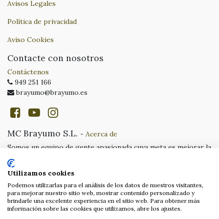
Avisos Legales
Política de privacidad
Aviso Cookies
Contacte con nosotros
Contáctenos
949 251 166
brayumo@brayumo.es
MC Brayumo S.L.
-
Acerca de
Somos un equipo de gente apasionada cuya meta es mejorar la
vida de cada uno a través de productos disruptivos.
Construimos grandes productos para solucionar sus
Utilizamos cookies
problemas de negocio.
Podemos utilizarlas para el análisis de los datos de nuestros visitantes,
para mejorar nuestro sitio web, mostrar contenido personalizado y
Nuestros productos están diseñados para pequeñas y
brindarle una excelente experiencia en el sitio web. Para obtener más
medianas empresas que desean optimizar su desempeño.
información sobre las cookies que utilizamos, abre los ajustes.