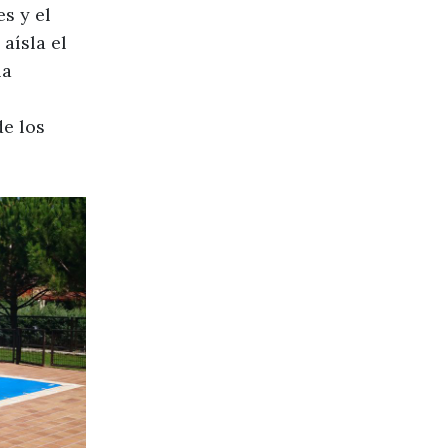
s y el
aísla el
la
de los