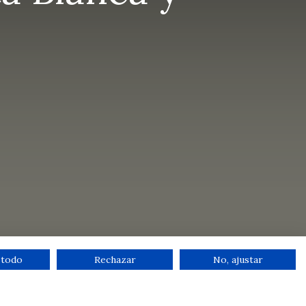
 todo
Rechazar
No, ajustar