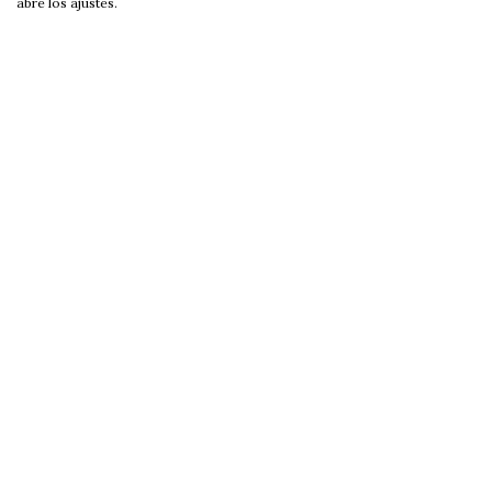
abre los ajustes.
Nuestros productos y servicios
Inicio
Avisos Legales
Política de privacidad