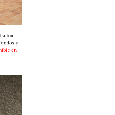
piscina
fondos y
nible en