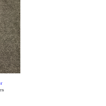
er
es