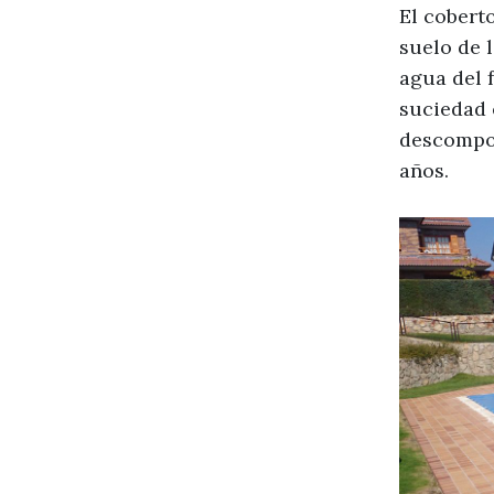
El cobert
suelo de l
agua del f
suciedad 
descompon
años.