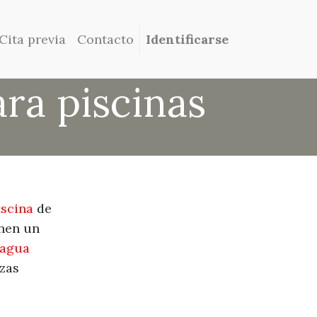
Cita previa
Contacto
Identificarse
ra piscinas
iscina
de
nen un
l agua
ezas