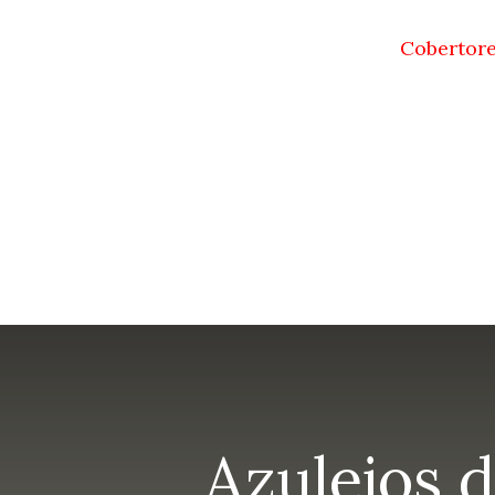
Cobertore
Azulejos d