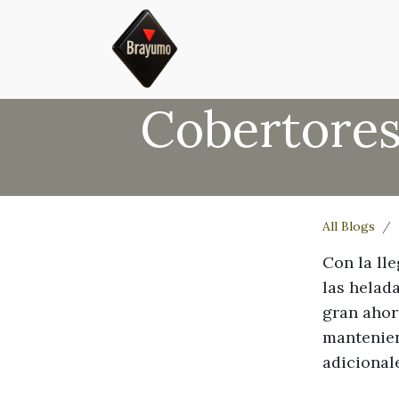
Cobertores
All Blogs
Con la ll
las helad
gran ahor
mantenien
adicional